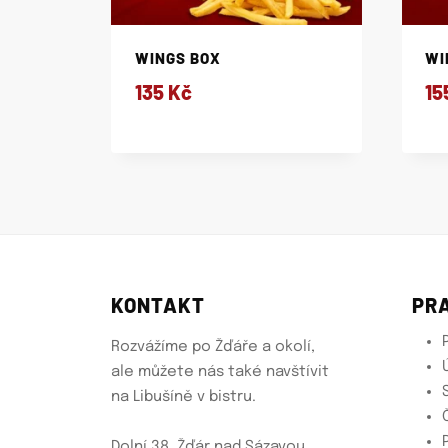
WINGS BOX
WI
135
Kč
15
KONTAKT
PR
P
Rozvážíme po Žďáře a okolí,
Ú
ale můžete nás také navštívit
S
na Libušíně v bistru.
Č
P
Dolní 38, Žďár nad Sázavou,