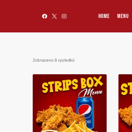
Přeskočit
na
HOME
MENU
obsah
Seřazeno
Zobrazeno 8 výsledků
podle
oblíbenosti